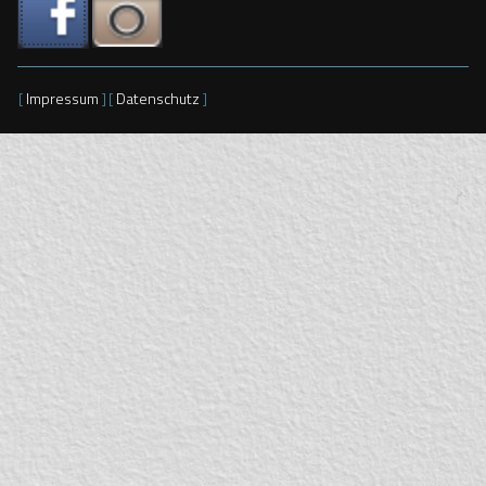
[
Impressum
]
[
Datenschutz
]