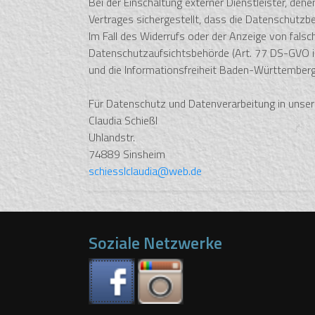
Bei der Einschaltung externer Dienstleister, d
Vertrages sichergestellt, dass die Datenschutz
Im Fall des Widerrufs oder der Anzeige von fals
Datenschutzaufsichtsbehörde (Art. 77 DS-GVO i. 
und die Informationsfreiheit Baden-Württemberg
Für Datenschutz und Datenverarbeitung in unser
Claudia Schießl
Uhlandstr.
74889 Sinsheim
schiesslclaudia@web.de
Soziale Netzwerke