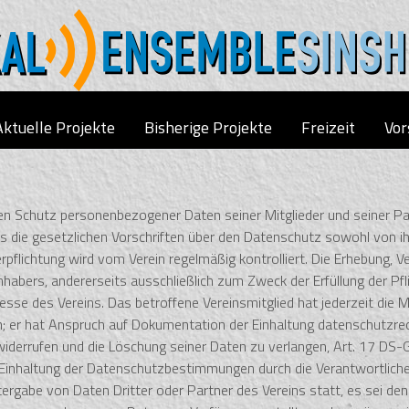
Aktuelle Projekte
Bisherige Projekte
Freizeit
Vor
n Schutz personenbezogener Daten seiner Mitglieder und seiner Par
s die gesetzlichen Vorschriften über den Datenschutz sowohl von ih
rpflichtung wird vom Verein regelmäßig kontrolliert. Die Erhebung,
habers, andererseits ausschließlich zum Zweck der Erfüllung der Pfl
sse des Vereins. Das betroffene Vereinsmitglied hat jederzeit die M
n; er hat Anspruch auf Dokumentation der Einhaltung datenschutzrec
zu widerrufen und die Löschung seiner Daten zu verlangen, Art. 17 DS-
 Einhaltung der Datenschutzbestimmungen durch die Verantwortlichen
tergabe von Daten Dritter oder Partner des Vereins statt, es sei den