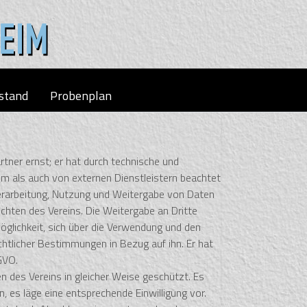
stand
Probenplan
tner ernst; er hat durch technische und
m als auch von externen Dienstleistern beachtet
 Verarbeitung, Nutzung und Weitergabe von Daten
ichten des Vereins. Die Weitergabe an Dritte
öglichkeit, sich über die Verwendung und den
htlicher Bestimmungen in Bezug auf ihn. Er hat
GVO.
 des Vereins in gleicher Weise geschützt. Es
n, es läge eine entsprechende Einwilligung vor.