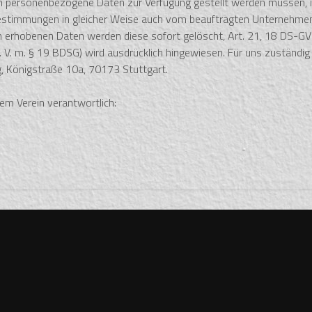
enen personenbezogene Daten zur Verfügung gestellt werden müssen, 
bestimmungen in gleicher Weise auch vom beauftragten Unternehmen
ch erhobenen Daten werden diese sofort gelöscht, Art. 21, 18 DS-G
V. m. § 19 BDSG) wird ausdrücklich hingewiesen. Für uns zuständig
, Königstraße 10a, 70173 Stuttgart.
em Verein verantwortlich: