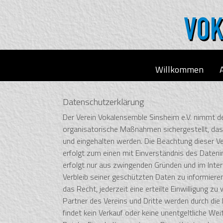
Willkommen
Datenschutzerklärung
Der Verein Vokalensemble Sinsheim e.V. nimmt de
organisatorische Maßnahmen sichergestellt, das
und eingehalten werden. Die Beachtung dieser Ve
erfolgt zum einen mit Einverständnis des Datenin
erfolgt nur aus zwingenden Gründen und im Intere
Verbleib seiner geschützten Daten zu informiere
das Recht, jederzeit eine erteilte Einwilligung 
Partner des Vereins und Dritte werden durch die
findet kein Verkauf oder keine unentgeltliche Wei