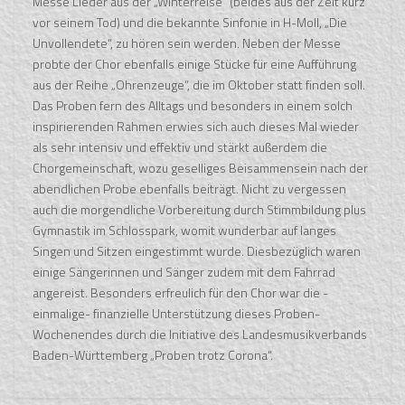
Messe Lieder aus der „Winterreise“ (beides aus der Zeit kurz
vor seinem Tod) und die bekannte Sinfonie in H-Moll, „Die
Unvollendete“, zu hören sein werden. Neben der Messe
probte der Chor ebenfalls einige Stücke für eine Aufführung
aus der Reihe „Ohrenzeuge“, die im Oktober statt finden soll.
Das Proben fern des Alltags und besonders in einem solch
inspirierenden Rahmen erwies sich auch dieses Mal wieder
als sehr intensiv und effektiv und stärkt außerdem die
Chorgemeinschaft, wozu geselliges Beisammensein nach der
abendlichen Probe ebenfalls beiträgt. Nicht zu vergessen
auch die morgendliche Vorbereitung durch Stimmbildung plus
Gymnastik im Schlosspark, womit wunderbar auf langes
Singen und Sitzen eingestimmt wurde. Diesbezüglich waren
einige Sängerinnen und Sänger zudem mit dem Fahrrad
angereist. Besonders erfreulich für den Chor war die -
einmalige- finanzielle Unterstützung dieses Proben-
Wochenendes durch die Initiative des Landesmusikverbands
Baden-Württemberg „Proben trotz Corona“.