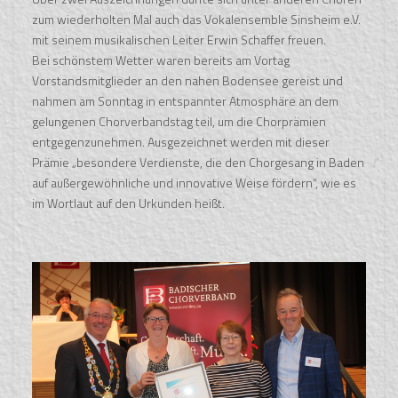
zum wiederholten Mal auch das Vokalensemble Sinsheim e.V.
mit seinem musikalischen Leiter Erwin Schaffer freuen.
Bei schönstem Wetter waren bereits am Vortag
Vorstandsmitglieder an den nahen Bodensee gereist und
nahmen am Sonntag in entspannter Atmosphäre an dem
gelungenen Chorverbandstag teil, um die Chorprämien
entgegenzunehmen. Ausgezeichnet werden mit dieser
Prämie „besondere Verdienste, die den Chorgesang in Baden
auf außergewöhnliche und innovative Weise fördern“, wie es
im Wortlaut auf den Urkunden heißt.