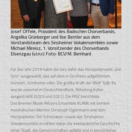
Josef Offele, Präsident des Badischen Chorverbands,
Angelika Grünberger und Ilse Bentler aus dem
Vorstandsteam des Sinsheimer Vokalensembles sowie
Michael Mireisz, 1. Vorsitzender des Chorverbands
Elsenzgau (v.l.n.r.) Foto: BCV/M. Bernhard
Für das Jahr 2019 hatte die Jury dafür das Hörspielprojekt „Die
Sins“ ausgewählt, das auf dem in Sinsheim aufgeführten
Konzert „Sinshome oder: Die größte Kraft der Welt“ fußt. Es
wurde zweimal im Deutschlandfunk, Abteilung Kultur
ausgestrahlt (2020 und 2021). Die RNZ berichtete.
Das Bremer Musik Aktions Ensemble KLANK mit seinem
musikalischen Mentor Christoph Ogiermann und dem
Hörspielleiter Tim Schomaker, sowie das Sinsheimer
Vokalensemble erzählen dabei die exemplarische Geschichte
einer Stadt, die Gemeinschaften aufgibt und in persönlicher