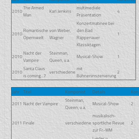
The Armed
multimediale
2010
Karl Jenkins
4
Man
Präsentation
Konzertmatinee bei
Romantische
von Weber,
den Bad
2010
1
Opernwelt
Wagner
Rappenauer
Klassiktagen
Nacht der
Steinman,
2010
Musical-Show
1
Vampire
Queen, u.a
Santa Claus
mit
2010
verschiedene
2
is coming...7
Bühneninszenierung
Jahr
Titel
Komponist
Details
Kon
Steinman,
2011
Nacht der Vampire
Musical-Show
2
Queen, u.a.
musikalisch-
2011
Finale
verschiedene
sportliche Revue
2
zur Fr.-WM
Lieder u.