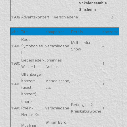
Vokalensemble
Sinsheim
1989
Adventskonzert
verschiedene
2
Jahr
Titel
Komponist
Details
Konzerte
Rock-
Multimedia-
1990
Symphonies
verschiedene
4
Show
I
Liebeslieder-
Johannes
1990
1
Walzer I
Brahms
Offenburger
Konzert
Mendelssohn,
1990
1
(Geistl.
u.a.
Konzert)
Chöre im
Beitrag zur 2.
1990
Rhein-
verschiedene
1
Kreiskulturwoche
Neckar-Kreis
William Byrd,
Musik im