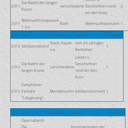
Die Nacht der langen
2011
verschiedene
Geschichten rund
2
Küsse
um den Kuss
Weihnachtsoratorium
2011
Bach
Weihnachtskonzert
1
1,3,4
Jahr
Titel
Komponist
Details
Konzerte
Gluck, Haydn,
zum 25-jährigen
2012
Jubiläumsabend
1
u.a.
Bestehen
Lieder u.
Die Nacht der
Geschichten
2012
verschiedene
1
langen Küsse
rund um den
Kuss
Symphonie-
2012
Kantate
Mendelssohn
Jubiläumskonzert
1
“Lobgesang”
Jahr
Titel
Komponist
Details
Konzerte
Opernabend:
Die
Inszenierungen der