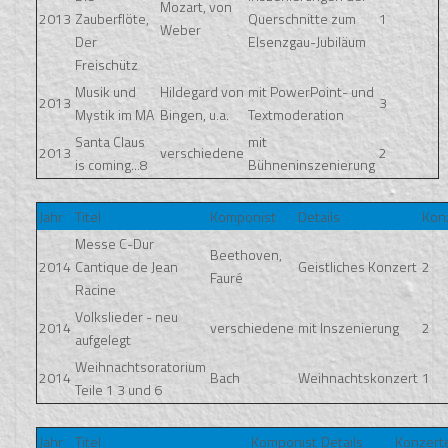
Mozart, von
2013
Zauberflöte,
Querschnitte zum
1
Weber
Der
Elsenzgau-Jubiläum
Freischütz
Musik und
Hildegard von
mit PowerPoint- und
2013
3
Mystik im MA
Bingen, u.a.
Textmoderation
Santa Claus
mit
2013
verschiedene
2
is coming...8
Bühneninszenierung
Jahr
Titel
Komponist
Details
Kon
Messe C-Dur
Beethoven,
2014
Cantique de Jean
Geistliches Konzert
2
Fauré
Racine
Volkslieder - neu
2014
verschiedene
mit Inszenierung
2
aufgelegt
Weihnachtsoratorium
2014
Bach
Weihnachtskonzert
1
Teile 1 3 und 6
Jahr
Titel
Komponist
Details
Konzert