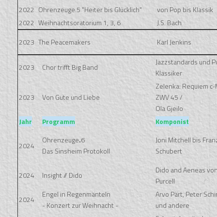
2022
Ohrenzeuge.5 "Heiter bis Glücklich"
von Pop bis Klassik
2022
Weihnachtsoratorium 1, 3, 6
J.S. Bach
2023
The Peacemakers
Karl Jenkins
Jazzstandards und P
2023
Chor trifft Big Band
Klassiker
Zelenka: Requiem c-
2023
Von Güte und Liebe
ZWV 45 /
Ola Gjeilo
Jahr
Programm
Komponist
Ohrenzeuge
.
6
Joni Mitchell bis Fran
2024
Das Sinsheim Protokoll
Schubert
Dido and Aeneas vo
2024
Insight // Dido
Purcell
Engel in Regenmänteln
Arvo Pärt, Peter Schi
2024
- Konzert zur Weihnacht -
und andere