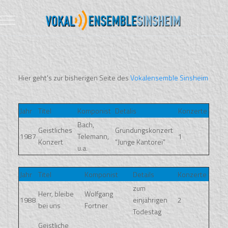
Mobile Menu Toggle
Hier geht's zur bisherigen Seite des
Vokalensemble Sinsheim
Jahr
Titel
Komponist
Detalis
Konzerte
Bach,
Geistliches
Gründungskonzert
1987
Telemann,
1
Konzert
“Junge Kantorei”
u.a.
Jahr
Titel
Komponist
Details
Konzerte
zum
Herr, bleibe
Wolfgang
1988
einjährigen
2
bei uns
Fortner
Todestag
Geistliche