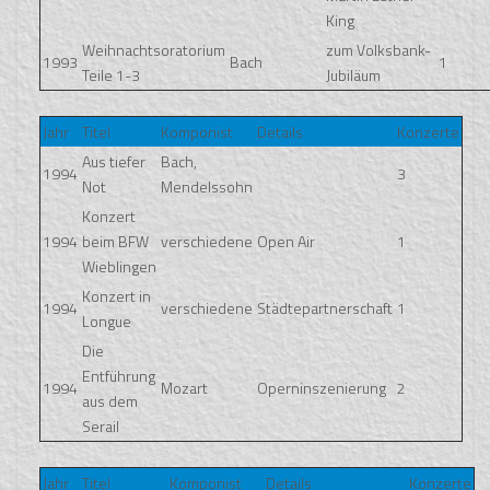
King
Weihnachtsoratorium
zum Volksbank-
1993
Bach
1
Teile 1-3
Jubiläum
Jahr
Titel
Komponist
Details
Konzerte
Aus tiefer
Bach,
1994
3
Not
Mendelssohn
Konzert
1994
beim BFW
verschiedene
Open Air
1
Wieblingen
Konzert in
1994
verschiedene
Städtepartnerschaft
1
Longue
Die
Entführung
1994
Mozart
Operninszenierung
2
aus dem
Serail
Jahr
Titel
Komponist
Details
Konzerte