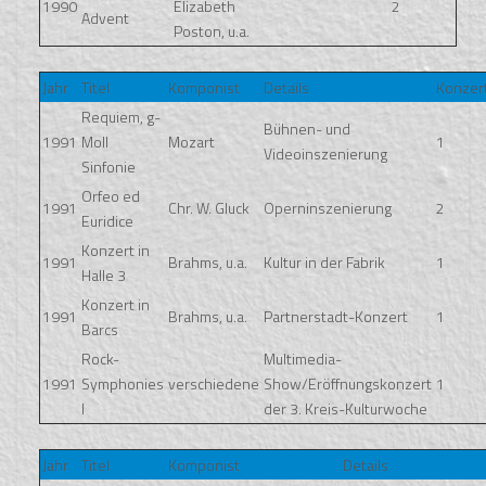
1990
Elizabeth
2
Advent
Poston, u.a.
Jahr
Titel
Komponist
Details
Konzer
Requiem, g-
Bühnen- und
1991
Moll
Mozart
1
Videoinszenierung
Sinfonie
Orfeo ed
1991
Chr. W. Gluck
Operninszenierung
2
Euridice
Konzert in
1991
Brahms, u.a.
Kultur in der Fabrik
1
Halle 3
Konzert in
1991
Brahms, u.a.
Partnerstadt-Konzert
1
Barcs
Rock-
Multimedia-
1991
Symphonies
verschiedene
Show/Eröffnungskonzert
1
I
der 3. Kreis-Kulturwoche
Jahr
Titel
Komponist
Details