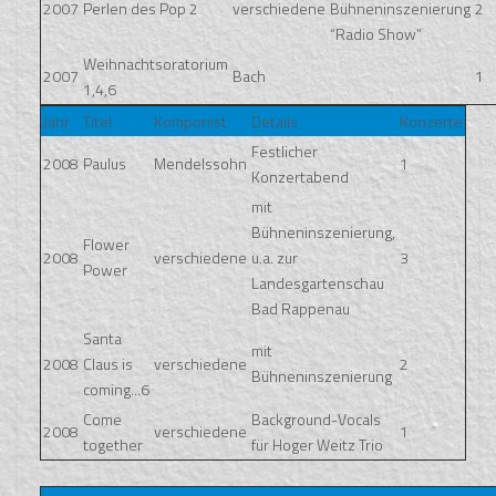
2007
Perlen des Pop 2
verschiedene
Bühneninszenierung
2
“Radio Show”
Weihnachtsoratorium
2007
Bach
1
1,4,6
Jahr
Titel
Komponist
Details
Konzerte
Festlicher
2008
Paulus
Mendelssohn
1
Konzertabend
mit
Bühneninszenierung,
Flower
2008
verschiedene
u.a. zur
3
Power
Landesgartenschau
Bad Rappenau
Santa
mit
2008
Claus is
verschiedene
2
Bühneninszenierung
coming...6
Come
Background-Vocals
2008
verschiedene
1
together
für Hoger Weitz Trio