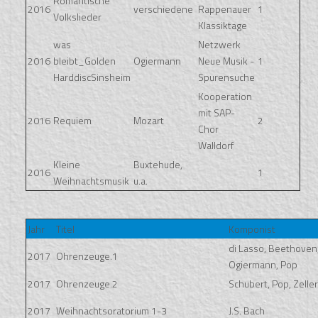
Romantische
2016
verschiedene
Rappenauer
1
Volkslieder
Klassiktage
was
Netzwerk
2016
bleibt_Golden
Ogiermann
Neue Musik -
1
HarddiscSinsheim
Spurensuche
Kooperation
mit SAP-
2016
Requiem
Mozart
2
Chor
Walldorf
Kleine
Buxtehude,
2016
1
Weihnachtsmusik
u.a.
Jahr
Titel
Komponist
di Lasso, Beethoven
2017
Ohrenzeuge.1
Ogiermann, Pop
2017
Ohrenzeuge.2
Schubert, Pop, Zelle
2017
Weihnachtsoratorium 1-3
J.S. Bach