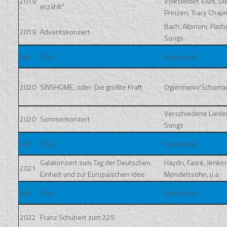
2019
Volkslieder, Elvis, Di
erzählt"
Prinzen, Tracy Chapm
Bach, Albinoni, Pach
2019
Adventskonzert
Songs
Jahr
Titel
Komponist
2020
SINSHOME, oder: Die größte Kraft
Ogiermann/Schoma
Verschiedene Liede
2020
Sommerkonzert
Songs
Jahr
Titel
Komponist
Galakonzert zum Tag der Deutschen
Haydn, Fauré, Jenkin
2021
Einheit und zur Europäischen Idee
Mendelssohn, u.a.
Jahr
Titel
Komponist
2022
Franz Schubert zum 225.