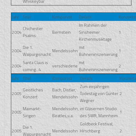
Whiskeybar
Jahr
Titel
Komponist
Details
Konzert
Im Rahmen der
Chichester
2004
Bernstein
Sinsheimer
1
Psalms
Kirchenmusiktage
Die 1.
mit
2004
Mendelssohn
1
Walpurgisnacht
Bühneninszenierung
Santa Claus is
mit
2004
verschiedene
2
coming...4
Bühneninszenierung
Jahr
Titel
Komponist
Details
Konzert
Zum einjährigen
Geistliches
Bach, Distler,
2005
Todestag von Günter
2
Konzert
Mendelssohn
Wegner
Maimarkt-
Mendelssohn,
im Gläsernen Studio
2005
1
Singen
Beatles,u.a.
des SWR, Mannheim
Goldbeck.Festival,
Die 1.
2005
Mendelssohn
Hirschberg
2
Walpurgisnacht