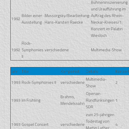
Bühneninszenierung
und Uraufführung im
Bilder einer
Mussorgsky/Bearbeitung:
Auftrag des Rhein-
1992
Ausstellung
Hans-Karsten Raecke
Neckar-Kreises/1.
Konzert im Palatin
Wiesloch
Rock-
1992
Symphonies
verschiedene
Multimedia-Show
II
Jahr
Titel
Komponist
Details
Konzer
Multimedia-
1993
Rock-Symphonies II
verschiedene
2
Show
Openair-
Brahms,
1993
Im Frühling
Rundfunksingen
1
Mendelssohn
SDR
zum 25-jährigen
Todestag von
1993
Gospel Concert
verschiedene
4
Martin Luther