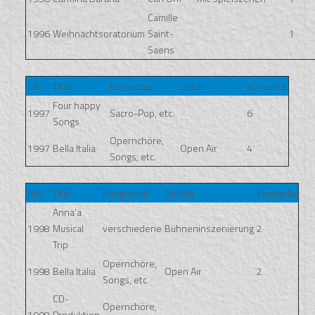
Camille
1996
Weihnachtsoratorium
Saint-
1
Saens
Jahr
Titel
Komponist
Details
Konzerte
Four happy
1997
Sacro-Pop, etc.
6
Songs
Opernchöre,
1997
Bella Italia
Open Air
4
Songs, etc.
Jahr
Titel
Komponist
Details
Konzerte
Anna’a
1998
Musical
verschiedene
Bühneninszenierung
2
Trip
Opernchöre,
1998
Bella Italia
Open Air
2
Songs, etc.
CD-
Opernchöre,
1998
Produktion