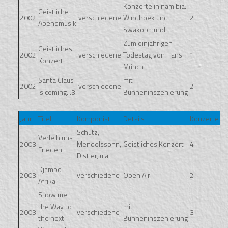
Konzerte in namibia:
Geistliche
2002
verschiedene
Windhoek und
2
Abendmusik
Swakopmund
Zum einjährigen
Geistliches
2002
verschiedene
Todestag von Hans
1
Konzert
Münch
Santa Claus
mit
2002
verschiedene
2
is coming...3
Bühneninszenierung
Jahr
Titel
Komponist
Details
Konzerte
Schütz,
Verleih uns
2003
Mendelssohn,
Geistliches Konzert
4
Frieden
Distler, u.a.
Djambo
2003
verschiedene
Open Air
2
Afrika
Show me
the Way to
mit
2003
verschiedene
3
the next
Bühneninszenierung