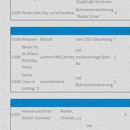
Stadthalle Sinsheim
Bühneninszenierung
2005
Perlen des Pop
verschiedene
3
“Radio Show”
Jahr
Titel
Komponist
Details
Konzert
2006
Requiem
Mozart
zum 250. Geburtstag
1
When I’m
mit
64 (Paul’s
2006
Lennon/McCartney
Inszenierung/Open
2
Birthday
Air
Party)
Santa
mit
2006
Claus is
verschiedene
2
Bühneninszenierung
coming...5
Jahr
Titel
Komponist
Details
Ko
Himmel und Erde
Rutter,
2007
4
(Geistl. Konzert)
Chilcott, u.a.
mit