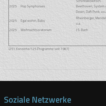
Schostakowitsch,
2025
Pop Symphonies
Beethoven, System o
Down, Daft Punk, u.v.
Rheinberger, Mende
2025
Egal wohin, Baby
u.a.
2025
Weihnachtsoratorium
J.S. Bach
(251 Konzerte/125 Programme seit 1987)
Soziale Netzwerke