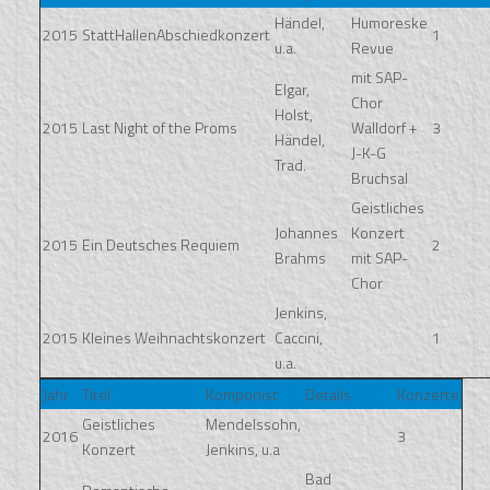
Händel,
Humoreske
2015
StattHallenAbschiedkonzert
1
u.a.
Revue
mit SAP-
Elgar,
Chor
Holst,
2015
Last Night of the Proms
Walldorf +
3
Händel,
J-K-G
Trad.
Bruchsal
Geistliches
Johannes
Konzert
2015
Ein Deutsches Requiem
2
Brahms
mit SAP-
Chor
Jenkins,
2015
Kleines Weihnachtskonzert
Caccini,
1
u.a.
Jahr
Titel
Komponist
Details
Konzerte
Geistliches
Mendelssohn,
2016
3
Konzert
Jenkins, u.a
Bad