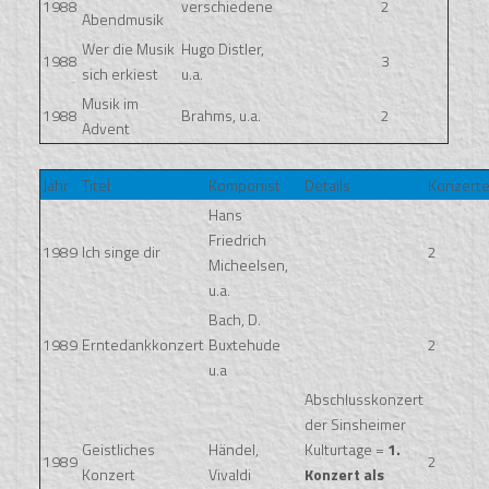
1988
verschiedene
2
Abendmusik
Wer die Musik
Hugo Distler,
1988
3
sich erkiest
u.a.
Musik im
1988
Brahms, u.a.
2
Advent
Jahr
Titel
Komponist
Details
Konzert
Hans
Friedrich
1989
Ich singe dir
2
Micheelsen,
u.a.
Bach, D.
1989
Erntedankkonzert
Buxtehude
2
u.a
Abschlusskonzert
der Sinsheimer
Geistliches
Händel,
Kulturtage =
1.
1989
2
Konzert
Vivaldi
Konzert als