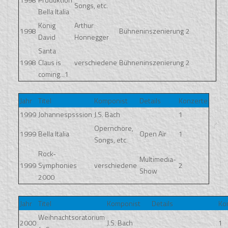
Songs, etc.
Bella Italia
König
Arthur
1998
Bühneninszenierung
2
David
Honnegger
Santa
1998
Claus is
verschiedene
Bühneninszenierung
2
coming...1
Jahr
Titel
Komponist
Details
Konzerte
1999
Johannespsssion
J.S. Bach
1
Opernchöre,
1999
Bella Italia
Open Air
1
Songs, etc.
Rock-
Multimedia-
1999
Symphonies
verschiedene
2
Show
2000
Jahr
Titel
Komponist
Details
Ko
Weihnachtsoratorium
2000
J.S. Bach
1