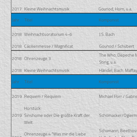
2017
Kleine Weihnachtsmusik
Gounod, Horn, u.a.
Jahr
Titel
Komponist
2018
Weihnachtsoratorium 4-6
J.S. Bach
2018
Cäcilienmesse / Magnificat
Gounod / Schubert
The Who, Depeche 
2018
Ohrenzeuge.3
Sting, u.a.
2018
Kleine Weihnachtsmusik
Händel, Bach. Maffay,
Jahr
Titel
Komponist
2019
Requiem / Requiem
Michael Porr / Gabri
Hörstück:
2019
Sinshome oder Die größte Kraft der
Schomacker/Ogier
Welt
Schumann, Beethov
Ohrenzeuge.4 "Was mir die Liebe