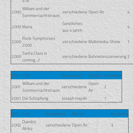
4-6
William und der
2000
verschiedene
Open Air
4
Sommernachtstraum
Geistliches
2000
Maria
4
aus 4 Jahrh.
Rock-Symphonies
2000
verschiedene
Multimedia-Show
1
2000
Santa Claus is
2000
verschiedene
Bühneninszenierung
2
coming...2
Jahr
Titel
Komponist
Details
Konzerte
William und der
Open
2001
verschiedene
2
Sommernachtstraum
Air
2001
Die Schöpfung
Joseph Haydn
1
Jahr
Titel
Komponist
Details
Konzerte
Djambo
2002
verschiedene
Open Air
3
Afrika