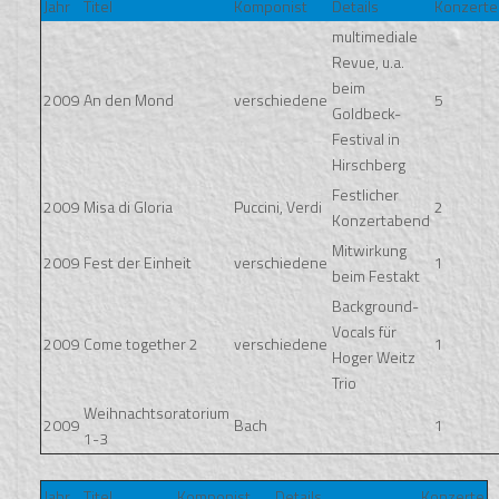
Jahr
Titel
Komponist
Details
Konzerte
multimediale
Revue, u.a.
beim
2009
An den Mond
verschiedene
5
Goldbeck-
Festival in
Hirschberg
Festlicher
2009
Misa di Gloria
Puccini, Verdi
2
Konzertabend
Mitwirkung
2009
Fest der Einheit
verschiedene
1
beim Festakt
Background-
Vocals für
2009
Come together 2
verschiedene
1
Hoger Weitz
Trio
Weihnachtsoratorium
2009
Bach
1
1-3
Jahr
Titel
Komponist
Details
Konzerte