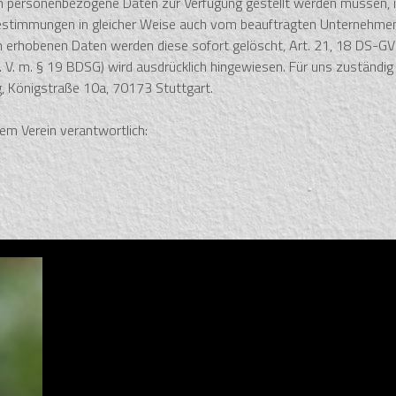
enen personenbezogene Daten zur Verfügung gestellt werden müssen, 
bestimmungen in gleicher Weise auch vom beauftragten Unternehmen
ch erhobenen Daten werden diese sofort gelöscht, Art. 21, 18 DS-G
V. m. § 19 BDSG) wird ausdrücklich hingewiesen. Für uns zuständig
, Königstraße 10a, 70173 Stuttgart.
em Verein verantwortlich: