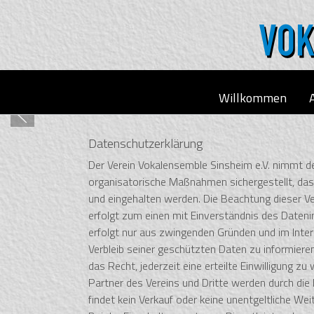
Willkommen
Datenschutzerklärung
Der Verein Vokalensemble Sinsheim e.V. nimmt de
organisatorische Maßnahmen sichergestellt, das
und eingehalten werden. Die Beachtung dieser Ve
erfolgt zum einen mit Einverständnis des Datenin
erfolgt nur aus zwingenden Gründen und im Intere
Verbleib seiner geschützten Daten zu informiere
das Recht, jederzeit eine erteilte Einwilligung 
Partner des Vereins und Dritte werden durch die
findet kein Verkauf oder keine unentgeltliche Wei