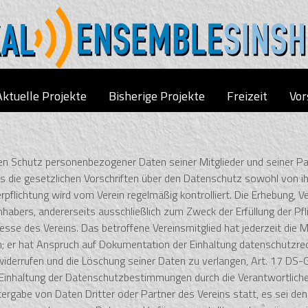
Aktuelle Projekte
Bisherige Projekte
Freizeit
Vor
n Schutz personenbezogener Daten seiner Mitglieder und seiner Par
s die gesetzlichen Vorschriften über den Datenschutz sowohl von ih
rpflichtung wird vom Verein regelmäßig kontrolliert. Die Erhebung,
habers, andererseits ausschließlich zum Zweck der Erfüllung der Pfl
sse des Vereins. Das betroffene Vereinsmitglied hat jederzeit die M
n; er hat Anspruch auf Dokumentation der Einhaltung datenschutzrec
zu widerrufen und die Löschung seiner Daten zu verlangen, Art. 17 DS-
 Einhaltung der Datenschutzbestimmungen durch die Verantwortlichen
tergabe von Daten Dritter oder Partner des Vereins statt, es sei den