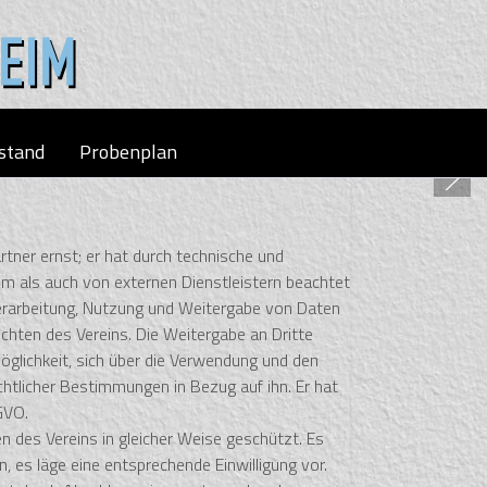
stand
Probenplan
tner ernst; er hat durch technische und
m als auch von externen Dienstleistern beachtet
 Verarbeitung, Nutzung und Weitergabe von Daten
ichten des Vereins. Die Weitergabe an Dritte
öglichkeit, sich über die Verwendung und den
htlicher Bestimmungen in Bezug auf ihn. Er hat
GVO.
 des Vereins in gleicher Weise geschützt. Es
n, es läge eine entsprechende Einwilligung vor.